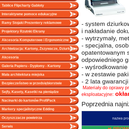
Tablice Flipcharty Gabloty
Interaktywne pomoce edukacyjne
- system dziurko
Ramy Stojaki Prezentery reklamowe
i nakładanie dok
Projektory Rzutnki Ekrany
- wytrzymały, m
Akcesoria Komputerowe i Ergonomiczne
- specjalna, oso
Archiwizacja: Kartony, Zszywacze, Dziurkacze
opatentowanym s
Akcesoria
odpowiedniego g
- wyśrodkowanie l
Galeria Papieru - Dyplomy - Kartony
- w zestawie paki
Mała architektura miejska
- 2 lata gwarancj
Bezpieczeństwo w przedsiębiorstwie
Materiały do oprawy pr
Sejfy, Kasety, Kasetki na pieniądze
okła
eksploatacyjne:
Nacinarki do kartonów ProfiPack
Poprzednia najni
Markery specjalistyczne Edding
Oczyszczacze powietrza
nazwa pro
Serwis
PROM