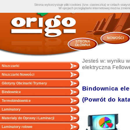
Strona wykorzystuje pliki cookies (tzw. ciasteczka) w celach staty
W opcjach przeglądarki internetowej można zmien
NOWOŚCI
STRONA
GŁÓWNA
Jesteś w:
wyniku w
Niszczarki
elektryczna Fellow
Niszczarki Nowości
Gilotyny Obcinarki Trymery
Bindownica ele
Bindownice
(Powrót do kat
Termobindownice
Laminatory
Materiały do Oprawy i Laminacji
Laminatory rolowe