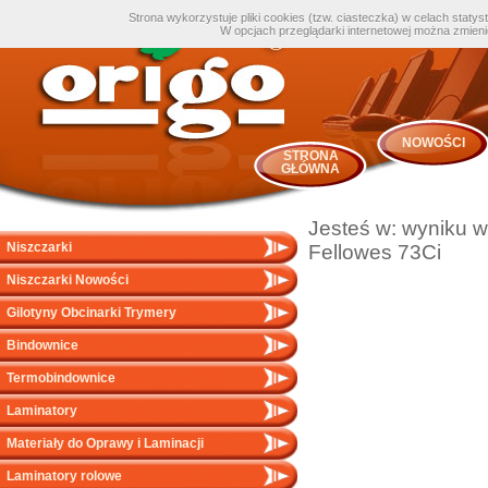
Strona wykorzystuje pliki cookies (tzw. ciasteczka) w celach staty
W opcjach przeglądarki internetowej można zmien
NOWOŚCI
STRONA
GŁÓWNA
Jesteś w:
wyniku w
Niszczarki
Fellowes 73Ci
Niszczarki Nowości
Gilotyny Obcinarki Trymery
Bindownice
Termobindownice
Laminatory
Materiały do Oprawy i Laminacji
Laminatory rolowe