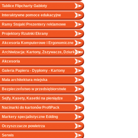
Tablice Flipcharty Gabloty
Interaktywne pomoce edukacyjne
Ramy Stojaki Prezentery reklamowe
Projektory Rzutnki Ekrany
Akcesoria Komputerowe i Ergonomiczne
Archiwizacja: Kartony, Zszywacze, Dziurkacze
Akcesoria
Galeria Papieru - Dyplomy - Kartony
Mała architektura miejska
Bezpieczeństwo w przedsiębiorstwie
Sejfy, Kasety, Kasetki na pieniądze
Nacinarki do kartonów ProfiPack
Markery specjalistyczne Edding
Oczyszczacze powietrza
Serwis