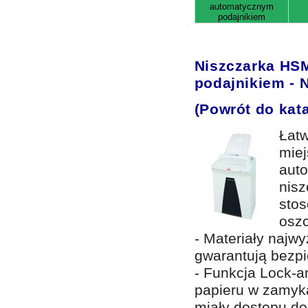
automatycznym
podajnikiem
Niszczarka HS
podajnikiem -
(Powrót do kat
Łatw
miej
aut
nisz
stos
osz
- Materiały najw
gwarantują bezpi
- Funkcja Lock-a
papieru w zamyka
miały dostępu d