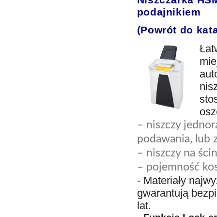
podajnikiem
(Powrót do kat
Łat
mie
aut
nis
sto
osz
– niszczy jedno
podawania, lub z
– niszczy na śc
– pojemność kosz
- Materiały najw
gwarantują bezp
lat.