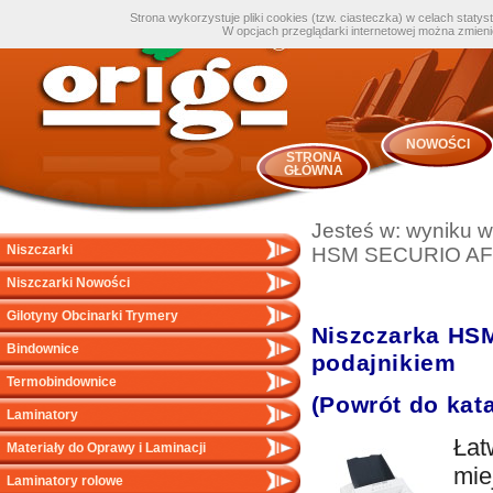
Strona wykorzystuje pliki cookies (tzw. ciasteczka) w celach staty
W opcjach przeglądarki internetowej można zmien
NOWOŚCI
STRONA
GŁÓWNA
Jesteś w:
wyniku w
Niszczarki
HSM SECURIO AF
Niszczarki Nowości
Gilotyny Obcinarki Trymery
Niszczarka HS
Bindownice
podajnikiem
Termobindownice
(Powrót do kat
Laminatory
Łat
Materiały do Oprawy i Laminacji
mie
Laminatory rolowe