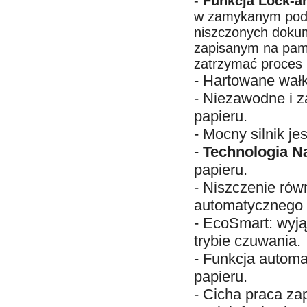
-
Funkcja Lock-a
w zamykanym podaj
niszczonych doku
zapisanym na pami
zatrzymać proces n
- Hartowane wałki 
- Niezawodne i 
papieru.
- Mocny silnik je
-
Technologia N
papieru.
- Niszczenie rów
automatycznego 
- EcoSmart: wyją
trybie czuwania.
- Funkcja automa
papieru.
- Cicha praca za