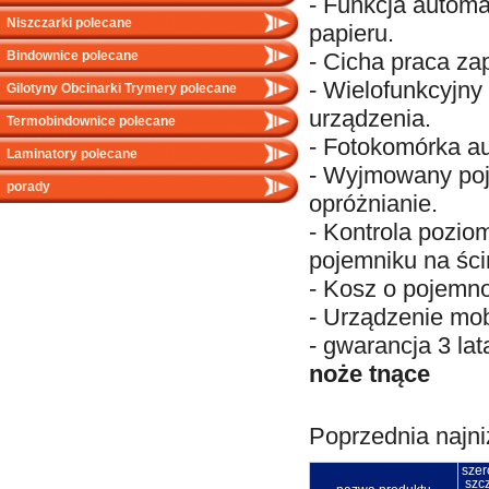
- Funkcja automa
Niszczarki polecane
papieru.
- Cicha praca za
Bindownice polecane
- Wielofunkcyjny
Gilotyny Obcinarki Trymery polecane
urządzenia.
Termobindownice polecane
- Fotokomórka au
Laminatory polecane
- Wyjmowany poj
porady
opróżnianie.
- Kontrola pozio
pojemniku na ści
- Kosz o pojemnoś
- Urządzenie mob
- gwarancja 3 la
noże tnące
Poprzednia najni
szer
szcz