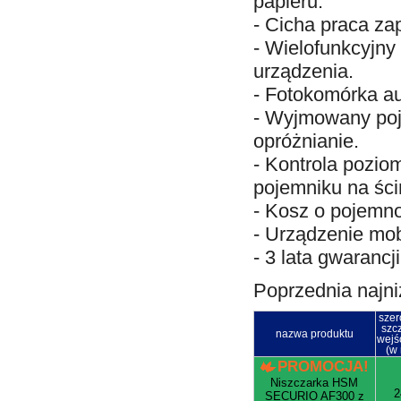
papieru.
- Cicha praca za
- Wielofunkcyjny
urządzenia.
- Fotokomórka au
- Wyjmowany poj
opróżnianie.
- Kontrola pozio
pojemniku na ści
- Kosz o pojemnoś
- Urządzenie mob
-
3 lata gwarancji
Poprzednia najni
szer
szcz
nazwa produktu
wejś
(w
PROMOCJA!
Niszczarka HSM
2
SECURIO AF300 z