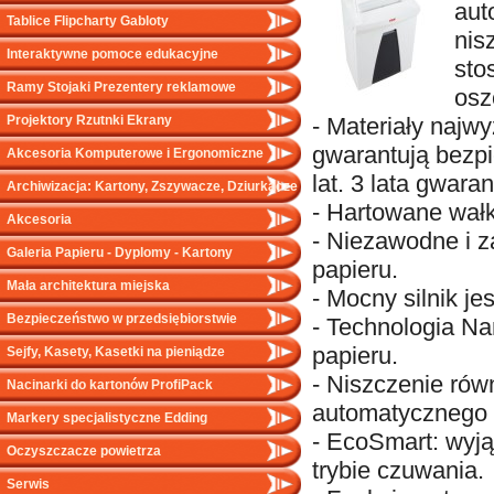
aut
Tablice Flipcharty Gabloty
nis
Interaktywne pomoce edukacyjne
sto
Ramy Stojaki Prezentery reklamowe
osz
- Materiały najw
Projektory Rzutnki Ekrany
gwarantują bezp
Akcesoria Komputerowe i Ergonomiczne
lat. 3 lata gwaran
Archiwizacja: Kartony, Zszywacze, Dziurkacze
- Hartowane wałki 
Akcesoria
- Niezawodne i 
Galeria Papieru - Dyplomy - Kartony
papieru.
Mała architektura miejska
- Mocny silnik je
Bezpieczeństwo w przedsiębiorstwie
- Technologia N
papieru.
Sejfy, Kasety, Kasetki na pieniądze
- Niszczenie rów
Nacinarki do kartonów ProfiPack
automatycznego 
Markery specjalistyczne Edding
- EcoSmart: wyją
Oczyszczacze powietrza
trybie czuwania.
Serwis