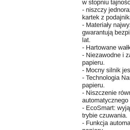
w stopniu tajności
- niszczy
jednor
kartek z podajnik
- Materiały najw
gwarantują bezp
lat.
- Hartowane wałki 
- Niezawodne i 
papieru.
- Mocny silnik je
- Technologia N
papieru.
- Niszczenie rów
automatycznego 
- EcoSmart: wyją
trybie czuwania.
- Funkcja automa