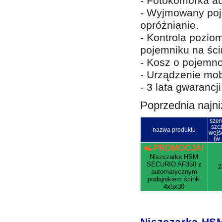
- Fotokomórka au
- Wyjmowany poj
opróżnianie.
- Kontrola pozio
pojemniku na ści
- Kosz o pojemnoś
- Urządzenie mob
- 3 lata gwarancji
Poprzednia najni
szer
szcz
nazwa produktu
wejś
(w
PROMOCJA!
Niszczarka HSM
SECURIO AF350 z
2
automatycznym
podajnikiem ścinki
4x5x30
Niszczarka HS