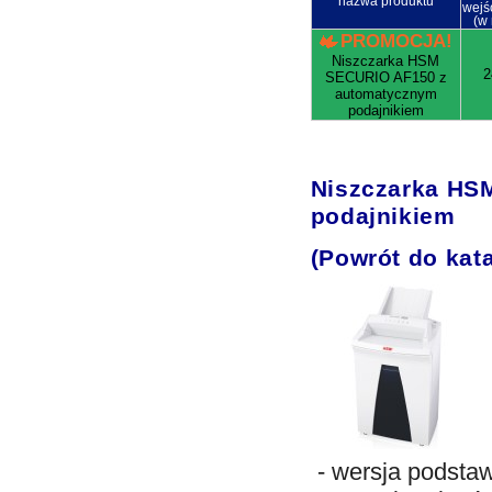
nazwa produktu
wejś
(w
PROMOCJA!
Niszczarka HSM
2
SECURIO AF150 z
automatycznym
podajnikiem
Niszczarka HS
podajnikiem
(Powrót do kat
- wersja podsta