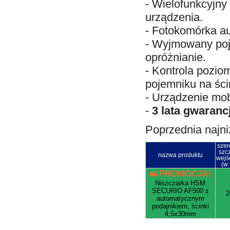
- Wielofunkcyjny
urządzenia.
- Fotokomórka au
- Wyjmowany poj
opróżnianie.
- Kontrola pozio
pojemniku na ści
- Urządzenie mob
-
3 lata gwarancj
Poprzednia najni
szer
szcz
nazwa produktu
wejś
(w
PROMOCJA!
Niszczarka HSM
SECURIO AF500 z
2
automatycznym
podajnikiem, ścinki
4,5x30mm