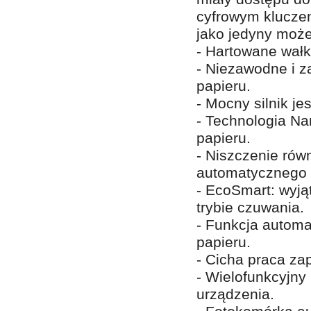
cyfrowym klucze
jako jedyny może
- Hartowane wałki 
- Niezawodne i 
papieru.
- Mocny silnik je
- Technologia Na
papieru.
- Niszczenie rów
automatycznego 
- EcoSmart: wyją
trybie czuwania.
- Funkcja automa
papieru.
- Cicha praca za
- Wielofunkcyjny
urządzenia.