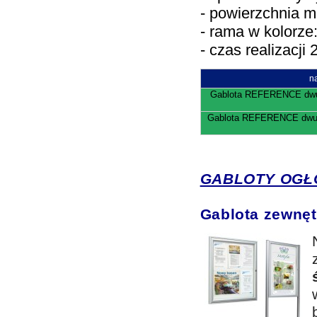
- powierzchnia 
- rama w kolorz
- czas realizacji 
n
Gablota REFERENCE dwu
Gablota REFERENCE dwud
GABLOTY OGŁ
Gablota zewnę