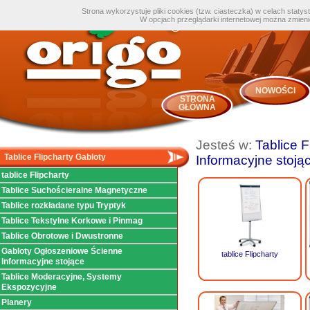
Strona wykorzystuje pliki cookies (tzw. ciasteczka) w celach staty
W opcjach przeglądarki internetowej można zmien
NOWOŚCI
STRONA
GŁÓWNA
Jesteś w:
Tablice F
Tablice Flipcharty Gabloty
Informacyjne stoją
tablice Flipcharty
Tablice Suchościeralne Magnetyczne
Tablice rozkładane typu Tryptyk
Tablice Tekstylne Korkowe i Pinmag
Tablice Obrotowe i Dwustronne
Gabloty Ogłoszeniowe Ścienne
tablice Flipcharty
Informacyjne stojące
Tablice Moderacyjne, Systemy
Ekspozycyjne
Planery