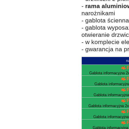
-
rama aluminio
narożnikami
- gablota ścienn
- gablota wypos
otwieranie drzwi
- w komplecie e
- gwarancja na pr
n
Gablota informacyjna 
Gablota informacyj
Gablota informacyjn
Gablota informacyjna 2
Gablota informacyjn
Gablota informacyjna