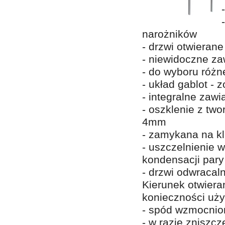
narożników
- drzwi otwierane
- niewidoczne za
- do wyboru różn
- układ gablot - z
- integralne zaw
- oszklenie z tw
4mm
- zamykana na k
- uszczelnienie 
kondensacji pary
- drzwi odwracaln
Kierunek otwiera
konieczności uży
- spód wzmocnion
- w razie zniszc