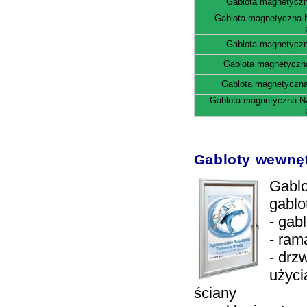
Gablota magnetyc
Gablota magnetyczna
Gablota magnetyc
Gablota magnetycz
Gablota magnetycz
Gablota magnetyczna 
Gabloty wewn
Gablo
gablo
- gab
- ram
- drz
użyci
ściany