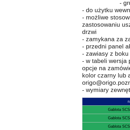
- g
- do użytku wew
- możliwe stosow
zastosowaniu us
drzwi
- zamykana za za
- przedni panel a
- zawiasy z boku
- w tabeli wersj
opcje na zamówie
kolor czarny lub
origo@origo.pozn
- wymiary zewnętr
n
Gablota SCS
Gablota SCS
Gablota SCS