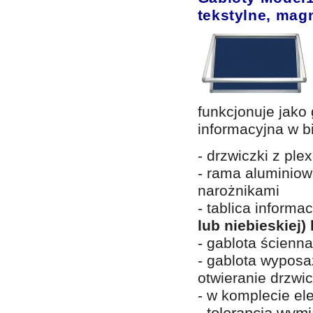
tekstylne, mag
funkcjonuje jako 
informacyjna w b
- drzwiczki z p
- rama aluminio
narożnikami
- tablica informa
lub niebieskiej)
- gablota ścienn
- gablota wypos
otwieranie drzwi
- w komplecie e