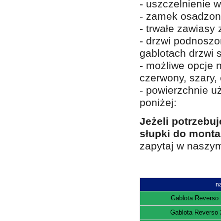
- uszczelnienie w
- zamek osadzon
- trwałe zawiasy 
- drzwi podnoszo
gablotach drzwi 
- możliwe opcje 
czerwony, szary, 
- powierzchnie u
poniżej:
Jeżeli potrzebu
słupki do monta
zapytaj w naszy
n
Gablota Reverso
Gablota Reverso