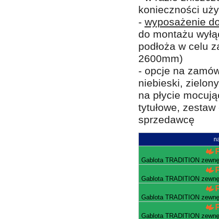
konieczności uży
-
wyposażenie d
do montażu wyłą
podłoża w celu z
2600mm)
- opcje na zamów
niebieski, zielo
na płycie mocują
tytułowe, zestaw
sprzedawcę
n
Gablota TRADITION zewnęt
Gablota TRADITION zewnęt
Gablota TRADITION zewnęt
Gablota TRADITION zewnęt