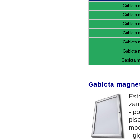
Gablota 
Gablota 
Gablota 
Gablota 
Gablota 
Gablota 
Gablota 
Gablota magne
Est
zam
- p
pis
mo
- g