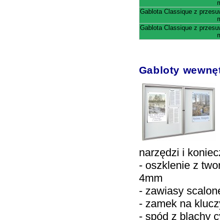
Gablota Classique z przes
Gablota Classique z przes
Gabloty wewn
narzędzi i konie
- oszklenie z tw
4mm
- zawiasy scalon
- zamek na klucz
- spód z blachy 