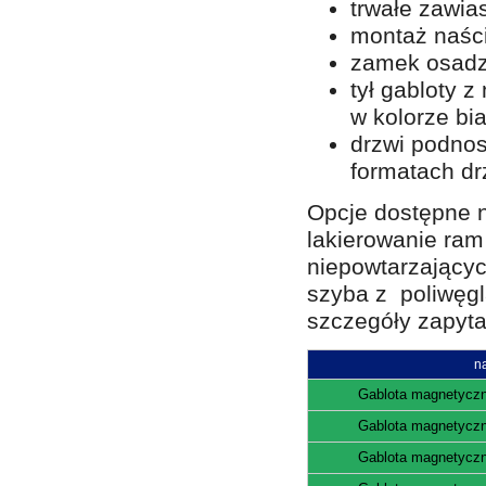
trwałe zawi
montaż naści
zamek osadz
tył gabloty z
w kolorze bia
drzwi podnos
formatach dr
Opcje dostępne 
lakierowanie ram
niepowtarzającyc
szyba z poliwęgl
szczegóły zapyt
n
Gablota magnetyc
Gablota magnetyc
Gablota magnetyc