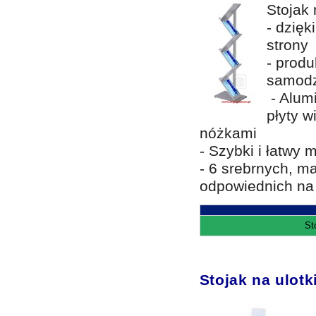
Stojak 
- dzięk
strony
- prod
samodz
- Alum
płyty 
nóżkami
- Szybki i łatwy 
- 6 srebrnych, m
odpowiednich na 
St
Stojak na ulotk