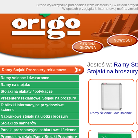
Strona wykorzystuje pliki cookies (tzw. ciasteczka) w celach staty
W opcjach przeglądarki internetowej można zmien
NOWOŚCI
STRONA
GŁÓWNA
Jesteś w:
Ramy Sto
Ramy Stojaki Prezentery reklamowe
Stojaki na broszury
Ramy ścienne i dwustronne
Ramy na stojaku
Stojaki na plakaty / potykacze
Prezentery reklamowe, Stojaki na broszury
Tabliczki informacyjne przydrzwiowe
ścienne
Ramy ścienne i dwustronne
Nabiurkowe stojaki na ulotki i broszury
Stojaki do bannerów
Panele prezentacyjne nabiurkowe i ścienne
Promocje w dziale Ramy Stojaki Prezentery