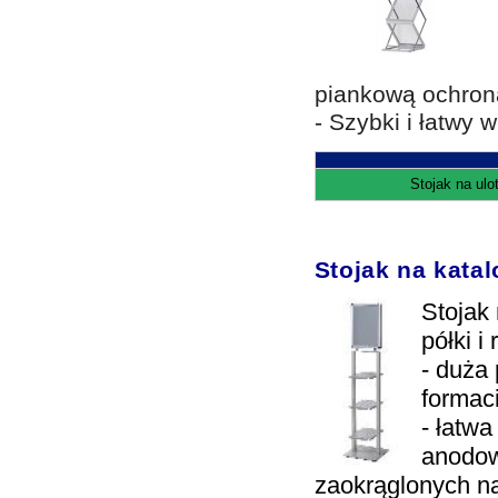
piankową ochron
- Szybki i łatwy
Stojak na ulo
Stojak na katal
Stojak
półki 
- duża 
formac
- łatw
anodow
zaokrąglonych n