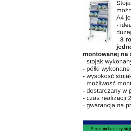
Stoja
możn
A4 j
- ide
dużej
-
3 r
jedn
montowanej na 
- stojak wykonan
- półki wykonane
- wysokość stoj
- możliwość mont
- dostarczany w
- czas realizacji 
- gwarancja na pr
Stojak na broszury sto