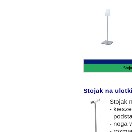
Stoja
Stojak na ulotk
Stojak 
- kiesz
- podst
- noga 
- rozmi