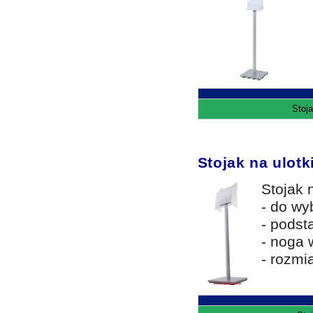
Stoja
Stojak na ulotk
Stojak 
- do wy
- podst
- noga 
- rozmi