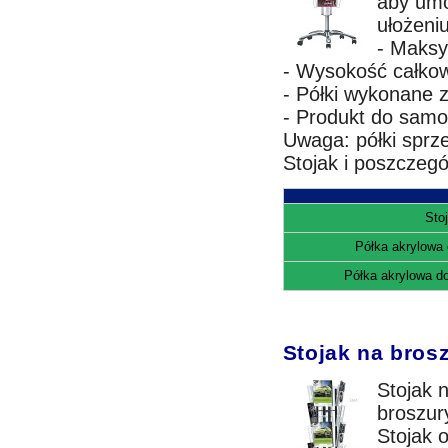
aby umo
ułożeniu
- Maksy
- Wysokość całkow
- Półki wykonane z
- Produkt do samo
Uwaga: półki sprz
Stojak i poszczeg
Sto
Półka akrylowa 
Półka akrylowa do
Stojak na brosz
Stojak 
broszury
Stojak o