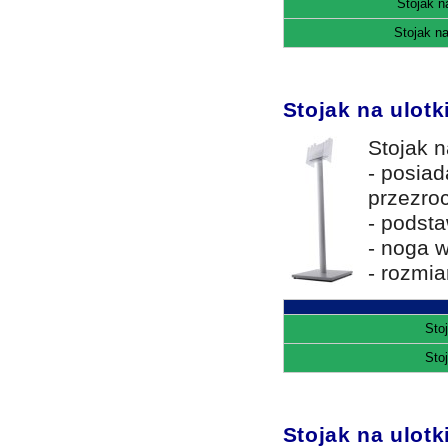
Stojak n
Stojak na
Stojak na ulot
Stojak n
- posia
przezroc
- podst
- noga w
- rozmia
Sto
Sto
Stojak na ulotk