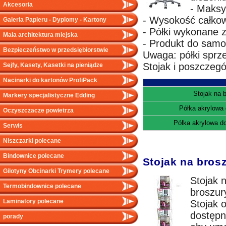
Akcesoria
- Maksy
- Wysokość całkow
Galeria Papieru - Dyplomy - Kartony
- Półki wykonane z
Mała architektura miejska
- Produkt do samo
Bezpieczeństwo w przedsiębiorstwie
Uwaga: półki sprz
Stojak i poszczeg
Sejfy, Kasety, Kasetki na pieniądze
Nacinarki do kartonów ProfiPack
Stojak na 
Markery specjalistyczne Edding
Półka akrylowa 
Oczyszczacze powietrza
Półka akrylowa do
Serwis
Niszczarki polecane
Bindownice polecane
Stojak na brosz
Gilotyny Obcinarki Trymery polecane
Stojak 
Termobindownice polecane
broszury
Laminatory polecane
Stojak o
dostępn
porady