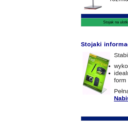
Stojak na ulot
Stojaki informa
Stabi
wykon
idea
form
Pełn
Nabi