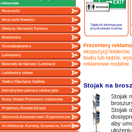
reklamowe
Niszczarki
Niszczarki Nowości
Tabliczki informacyjne
Gilotyny Obcinarki Trymery
przydrzwiowe ścienne
Bindownice
Prezentery reklamow
Termobindownice
ekspozycji folderów,
Laminatory
biuku lub ladzie, wy
reklamowe mobilne.
Materiały do Oprawy i Laminacji
Laminatory rolowe
Tablice Flipcharty Gabloty
Stojak na brosz
Interaktywne pomoce edukacyjne
Stojak 
Ramy Stojaki Prezentery reklamowe
broszury
Projektory Rzutnki Ekrany
Stojak o
dostępn
Akcesoria Komputerowe i Ergonomiczne
aby umo
Archiwizacja: Kartony, Zszywacze, Dziurkacze
ułożeniu