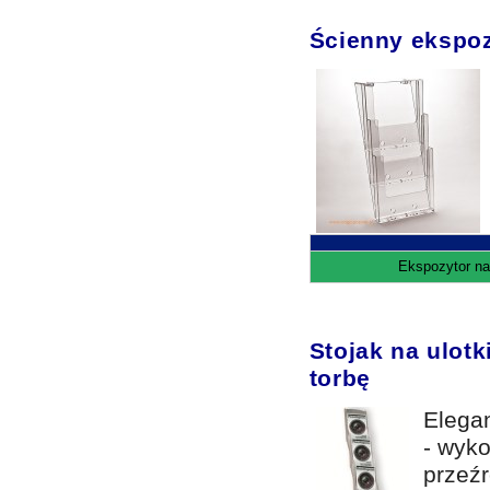
Ścienny ekspozy
Ekspozytor na
Stojak na ulotk
torbę
Elegan
- wyko
przeźr