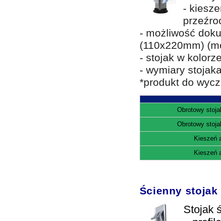
- kiesz
przeźro
- możliwość doku
(110x220mm) (mo
- stojak w kolor
- wymiary stojak
*produkt do wyc
Obrotowy stojak
Obrotowy stojak
Kieszeń 
Kieszeń 
Ścienny stojak
Stojak 