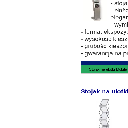
- stoj
- złoż
elegan
- wymi
- format ekspozyc
- wysokość kies
- grubość kieszo
- gwarancja na p
Stojak na ulotki Mobil
Stojak na ulot