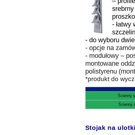
– profi
srebrny
proszk
- łatwy
szczeli
- do wyboru dwie 
- opcje na zamów
- modułowy – po
montowane oddzi
polistyrenu (mon
*produkt do wyc
Ścienny s
Ścienny 
Stojak na ulotk