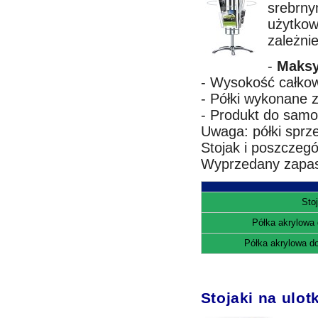
srebrny
użytkow
zależni
-
Maksy
- Wysokość całkow
- Półki wykonane z
- Produkt do samo
Uwaga: półki sprz
Stojak i poszczeg
Wyprzedany zapas
Sto
Półka akrylowa 
Półka akrylowa do
Stojaki na ulot